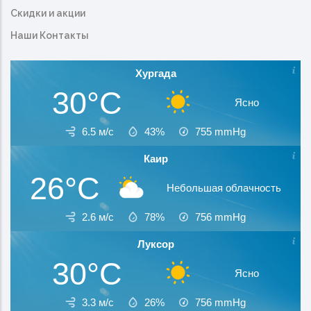
Скидки и акции
Наши Контакты
Хургада
30°C
Ясно
6.5 м/с
43%
755
mmHg
Каир
26°C
Небольшая облачность
2.6 м/с
78%
756
mmHg
Луксор
30°C
Ясно
3.3 м/с
26%
756
mmHg