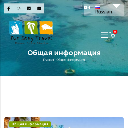
Перейти
Спис
к
Russian
основному
содержанию
0
Общая информация
Главная
-
Общая Информация
Строка
навигации
Общая информация