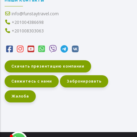
info@funstaytravel.com
+201004386698
+201008303063
Скачать презентацию компании
Свяжитесь с нами
Забронировать
Жалоба