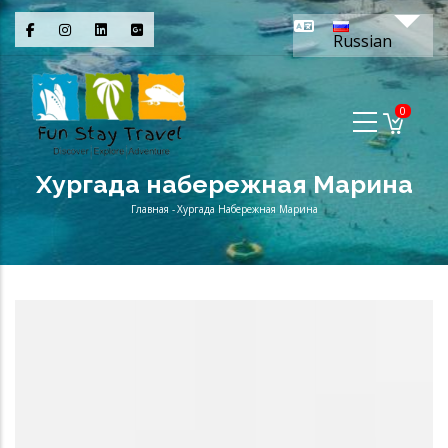
Перейти
Спис
к
Russian
основному
содержанию
0
Хургада набережная Марина
Главная
-
Хургада Набережная Марина
Строка
навигации