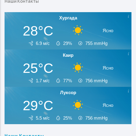
Наши Контакты
Хургада
28°C
Ясно
6.9 м/с
29%
755
mmHg
Каир
25°C
Ясно
1.7 м/с
77%
756
mmHg
Луксор
29°C
Ясно
5.5 м/с
25%
756
mmHg
Наши Контакты