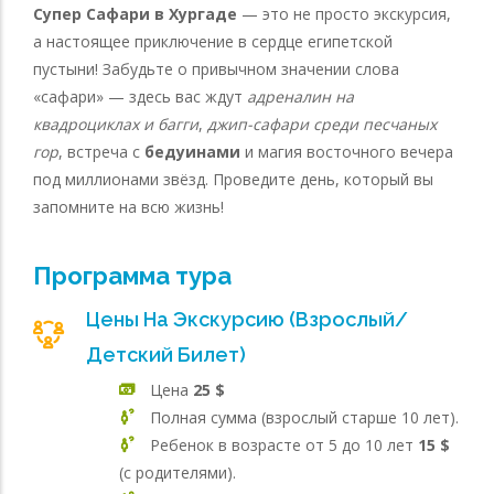
Супер Сафари в Хургаде
— это не просто экскурсия,
а настоящее приключение в сердце египетской
пустыни! Забудьте о привычном значении слова
«сафари» — здесь вас ждут
адреналин на
квадроциклах и багги
,
джип-сафари среди песчаных
гор
, встреча с
бедуинами
и магия восточного вечера
под миллионами звёзд. Проведите день, который вы
запомните на всю жизнь!
Программа тура
Цены На Экскурсию (взрослый/
Детский Билет)
Цена
25 $
Полная сумма (взрослый старше 10 лет).
Ребенок в возрасте от 5 до 10 лет
15 $
(с родителями).