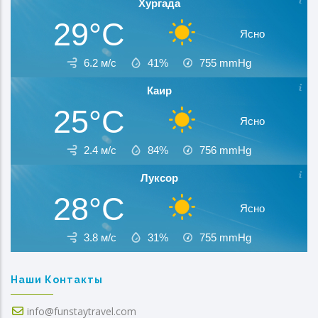
Хургада
29°C
Ясно
6.2 м/с
41%
755
mmHg
Каир
25°C
Ясно
2.4 м/с
84%
756
mmHg
Луксор
28°C
Ясно
3.8 м/с
31%
755
mmHg
Наши Контакты
info@funstaytravel.com