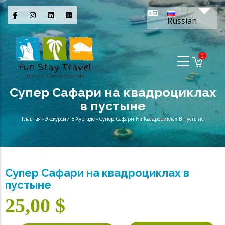
Перейти
Спис
к
Russian
основному
содержанию
0
Супер Сафари на квадроциклах
в пустыне
Главная
-
Экскурсии В Хургаде
-
Супер Сафари На Квадроциклах В Пустыне
Строка
навигации
Супер Сафари на квадроциклах в
пустыне
25,00 $