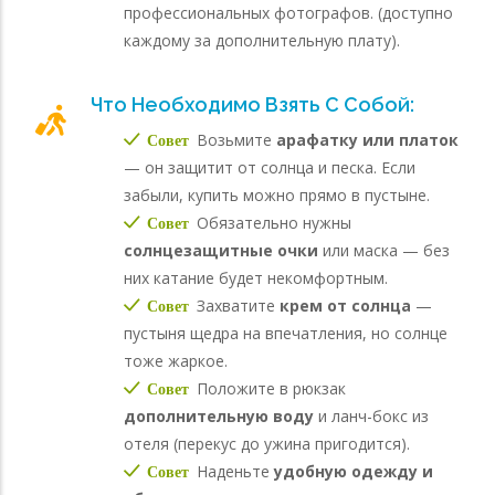
профессиональных фотографов. (доступно
каждому за дополнительную плату).
Что Необходимо Взять С Собой:
Возьмите
арафатку или платок
Совет
— он защитит от солнца и песка. Если
забыли, купить можно прямо в пустыне.
Обязательно нужны
Совет
солнцезащитные очки
или маска — без
них катание будет некомфортным.
Захватите
крем от солнца
—
Совет
пустыня щедра на впечатления, но солнце
тоже жаркое.
Положите в рюкзак
Совет
дополнительную воду
и ланч-бокс из
отеля (перекус до ужина пригодится).
Наденьте
удобную одежду и
Совет