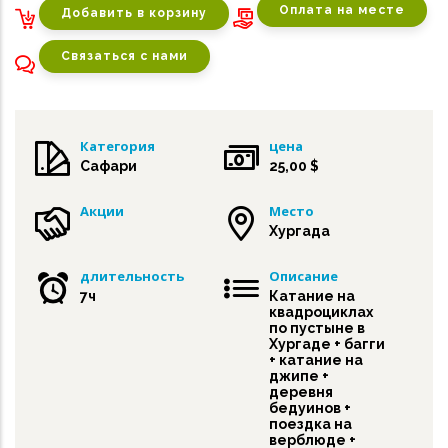
Оплата на месте
Связаться с нами
Категория
цена
Сафари
25,00 $
Акции
Место
Хургада
длительность
Описание
7ч
Катание на
квадроциклах
по пустыне в
Хургаде + багги
+ катание на
джипе +
деревня
бедуинов +
поездка на
верблюде +