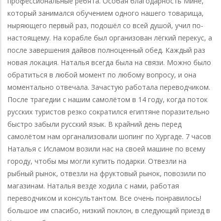
профессиональные ребята. Особая благодарность Мине,
который занимался обучением одного нашего товарища,
ныряющего первый раз, подошёл со всей душой, учил по-
настоящему. На корабле был организован лёгкий перекус, а
после завершения дайвов полноценный обед. Каждый раз
новая локация. Наталья всегда была на связи. Можно было
обратиться в любой момент по любому вопросу, и она
моментально отвечала. Зачастую работала переводчиком.
После трагедии с нашим самолётом в 14 году, когда поток
русских туристов резко сократился египтяне поразительно
быстро забыли русский язык. В крайний день перед
самолётом нам органализовали шопинг по Хургаде. 7 часов
Наталья с Исламом возили нас на своей машине по всему
городу, чтобы мы могли купить подарки. Отвезли на
рыбный рынок, отвезли на фруктовый рынок, повозили по
магазинам. Наталья везде ходила с нами, работая
переводчиком и консультантом. Все очень понравилось!
большое им спасибо, низкий поклон, в следующий приезд в